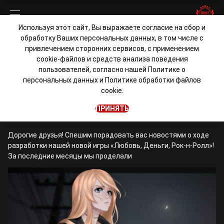
Используя этот сайт, Вы выражаете согласие на сбор и
обработку Ваших персональных данных, в том числе с
Я календарь переверну…
привлечением сторонних сервисов, с применением
cookie-файлов и средств анализа поведения
пользователей, согласно нашей
Политике о
admin
персональных данных
и
Политике обработки файлов
cookie.
Любовь, Деньги, Рок-н-Ролл
28 октября 2019 • 1 мин. чтения
ПРИНЯТЬ
Дорогие друзья! Спешим порадовать вас новостями о ходе
разработки нашей новой игры «Любовь, Деньги, Рок-н-Ролл»!
За последние месяцы мы проделали