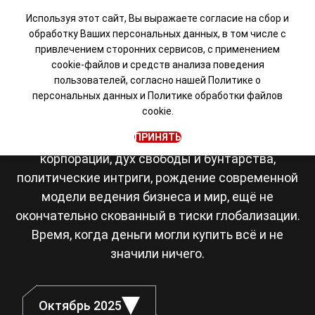
Используя этот сайт, Вы выражаете согласие на сбор и
обработку Ваших персональных данных, в том числе с
привлечением сторонних сервисов, с применением
Визуальная новелла в
cookie-файлов и средств анализа поведения
пользователей, согласно нашей
Политике о
сеттинге Японии 80-х
персональных данных
и
Политике обработки файлов
cookie.
Япония, восьмидесятые. Романтика рок-
ПРИНЯТЬ
музыки, становление транснациональных
корпораций, дух свободы и бунтарства,
политические интриги, рождение современной
модели ведения бизнеса и мир, ещё не
окончательно скованный в тиски глобализации.
Время, когда деньги могли купить всё и не
значили ничего.
Октябрь 2025