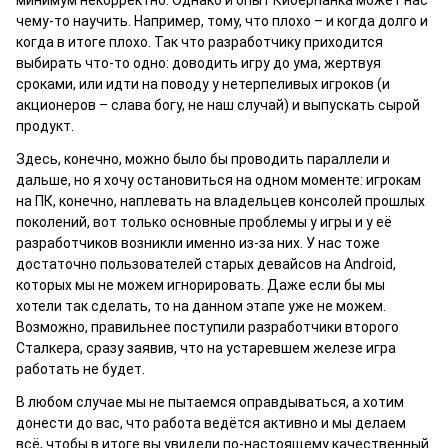
чему-то научить. Например, тому, что плохо – и когда долго и
когда в итоге плохо. Так что разработчику приходится
выбирать что-то одно: доводить игру до ума, жертвуя
сроками, или идти на поводу у нетерпеливых игроков (и
акционеров – слава богу, не наш случай) и выпускать сырой
продукт.
Здесь, конечно, можно было бы проводить параллели и
дальше, но я хочу остановиться на одном моменте: игрокам
на ПК, конечно, наплевать на владельцев консолей прошлых
поколений, вот только основные проблемы у игры и у её
разработчиков возникли именно из-за них. У нас тоже
достаточно пользователей старых девайсов на Android,
которых мы не можем игнорировать. Даже если бы мы
хотели так сделать, то на данном этапе уже не можем.
Возможно, правильнее поступили разработчики второго
Сталкера, сразу заявив, что на устаревшем железе игра
работать не будет.
В любом случае мы не пытаемся оправдываться, а хотим
донести до вас, что работа ведётся активно и мы делаем
всё, чтобы в итоге вы увидели по-настоящему качественный