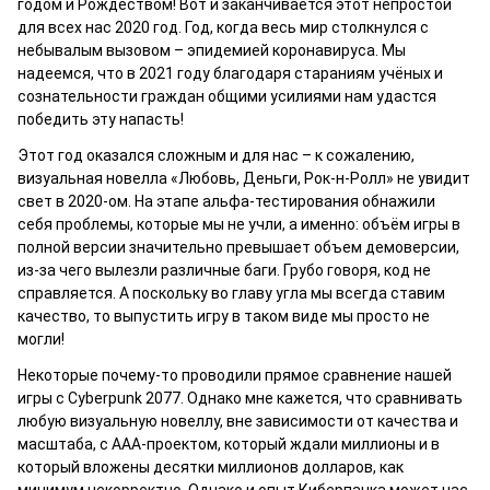
годом и Рождеством! Вот и заканчивается этот непростой
для всех нас 2020 год. Год, когда весь мир столкнулся с
небывалым вызовом – эпидемией коронавируса. Мы
надеемся, что в 2021 году благодаря стараниям учёных и
сознательности граждан общими усилиями нам удастся
победить эту напасть!
Этот год оказался сложным и для нас – к сожалению,
визуальная новелла «Любовь, Деньги, Рок-н-Ролл» не увидит
свет в 2020-ом. На этапе альфа-тестирования обнажили
себя проблемы, которые мы не учли, а именно: объём игры в
полной версии значительно превышает объем демоверсии,
из-за чего вылезли различные баги. Грубо говоря, код не
справляется. А поскольку во главу угла мы всегда ставим
качество, то выпустить игру в таком виде мы просто не
могли!
Некоторые почему-то проводили прямое сравнение нашей
игры с Cyberpunk 2077. Однако мне кажется, что сравнивать
любую визуальную новеллу, вне зависимости от качества и
масштаба, с ААА-проектом, который ждали миллионы и в
который вложены десятки миллионов долларов, как
минимум некорректно. Однако и опыт Киберпанка может нас