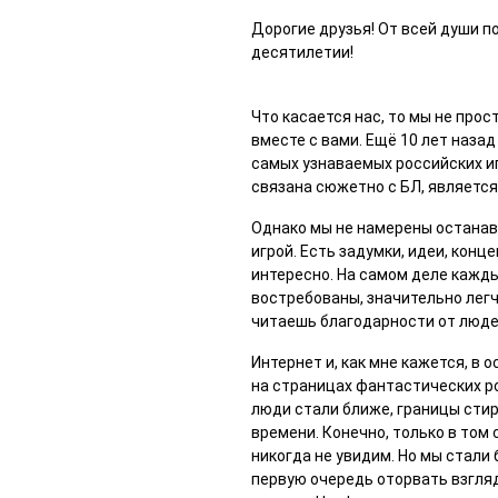
Дорогие друзья! От всей души п
десятилетии!
Что касается нас, то мы не прос
вместе с вами. Ещё 10 лет наза
самых узнаваемых российских игр
связана сюжетно с БЛ, являетс
Однако мы не намерены останав
игрой. Есть задумки, идеи, конце
интересно. На самом деле кажды
востребованы, значительно легче
читаешь благодарности от людей
Интернет и, как мне кажется, в
на страницах фантастических ро
люди стали ближе, границы сти
времени. Конечно, только в том 
никогда не увидим. Но мы стали
первую очередь оторвать взгляд