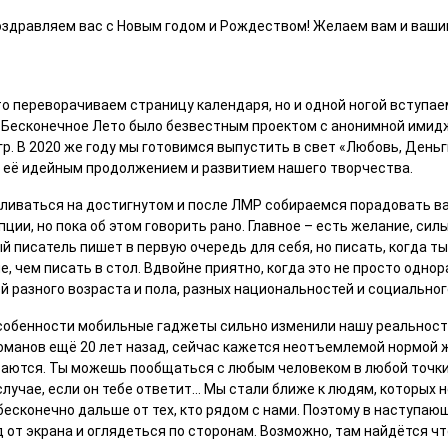
оздравляем вас с Новым годом и Рождеством! Желаем вам и ваши
то переворачиваем страницу календаря, но и одной ногой вступае
д Бесконечное Лето было безвестным проектом с анонимной имидж
. В 2020 же году мы готовимся выпустить в свет «Любовь, Деньги,
я её идейным продолжением и развитием нашего творчества.
ливаться на достигнутом и после ЛМР собираемся порадовать ва
пции, но пока об этом говорить рано. Главное – есть желание, силы 
й писатель пишет в первую очередь для себя, но писать, когда т
, чем писать в стол. Вдвойне приятно, когда это не просто одно
 разного возраста и пола, разных национальностей и социальног
 особенности мобильные гаджеты сильно изменили нашу реальност
манов ещё 20 лет назад, сейчас кажется неотъемлемой нормой ж
раются. Ты можешь пообщаться с любым человеком в любой точк
случае, если он тебе ответит… Мы стали ближе к людям, которых н
 бесконечно дальше от тех, кто рядом с нами. Поэтому в наступаю
 от экрана и оглядеться по сторонам. Возможно, там найдётся ч