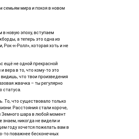
м семьям мира и покоя в новом
м в новую эпоху, вступаем
борды, а теперь это одна из
 Рок-н-Ролл», которая хоть и не
с ещё не одной прекрасной
и вера в то, что кому-то это
ы видишь, что твои произведения
разовая жвачка – ты регулярно
о статуса.
ь. То, что существовало только
изни. Расстояния стали короче,
и Земного шара в любой момент
е знаем, никогда не видели и
щем году хочется пожелать вам в
то-то поважнее бесконечных