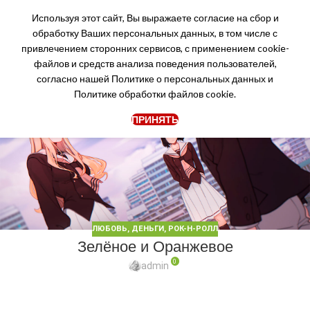
Используя этот сайт, Вы выражаете согласие на сбор и
обработку Ваших персональных данных, в том числе с
привлечением сторонних сервисов, с применением cookie-
файлов и средств анализа поведения пользователей,
20
согласно нашей
Политике о персональных данных
и
АВГ
Политике обработки файлов cookie.
ПРИНЯТЬ
ЛЮБОВЬ, ДЕНЬГИ, РОК-Н-РОЛЛ
Зелёное и Оранжевое
0
admin
Очередное лето не оказалось бесконечным, но не
расстраивайтесь! Конец чего-то одного всегда знаменует