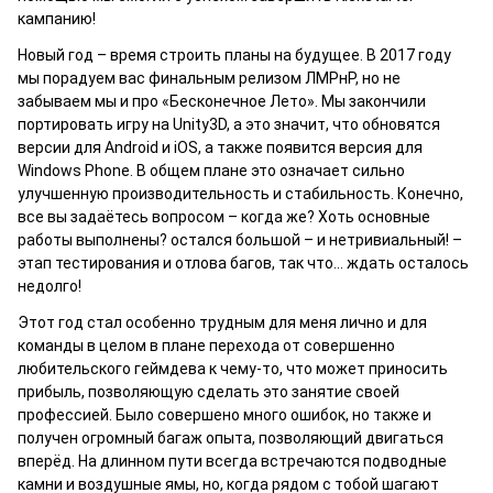
кампанию!
Новый год – время строить планы на будущее. В 2017 году
мы порадуем вас финальным релизом ЛМРнР, но не
забываем мы и про «Бесконечное Лето». Мы закончили
портировать игру на Unity3D, а это значит, что обновятся
версии для Android и iOS, а также появится версия для
Windows Phone. В общем плане это означает сильно
улучшенную производительность и стабильность. Конечно,
все вы задаётесь вопросом – когда же? Хоть основные
работы выполнены? остался большой – и нетривиальный! –
этап тестирования и отлова багов, так что… ждать осталось
недолго!
Этот год стал особенно трудным для меня лично и для
команды в целом в плане перехода от совершенно
любительского геймдева к чему-то, что может приносить
прибыль, позволяющую сделать это занятие своей
профессией. Было совершено много ошибок, но также и
получен огромный багаж опыта, позволяющий двигаться
вперёд. На длинном пути всегда встречаются подводные
камни и воздушные ямы, но, когда рядом с тобой шагают