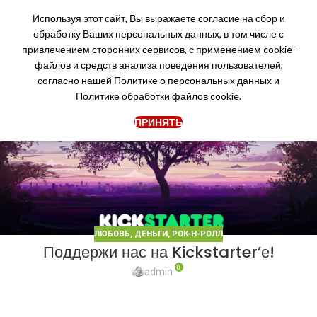
Используя этот сайт, Вы выражаете согласие на сбор и
обработку Ваших персональных данных, в том числе с
привлечением сторонних сервисов, с применением cookie-
файлов и средств анализа поведения пользователей,
27
согласно нашей
Политике о персональных данных
и
СЕН
Политике обработки файлов cookie.
ПРИНЯТЬ
ЛЮБОВЬ, ДЕНЬГИ, РОК-Н-РОЛЛ
Поддержи нас на Kickstarter’е!
0
admin
Дорогие друзья! Вот и настал тот день, которого мы так
долго ждали – объявляем старт нашей Kickstarter-