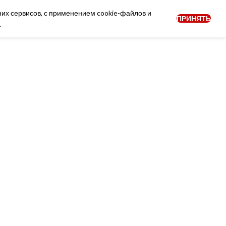
них сервисов, с применением cookie-файлов и
ПРИНЯТЬ
0
ОГ
НОВОСТИ
Войти
RU
.