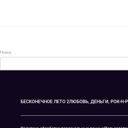
Привет, пионеры! Вот и наступила осень, а мы давно не радо
не стоит думать, что виной всему наша лень
ПРОДОЛЖИТЬ ЧТЕНИЕ
Поиск
БЕСКОНЕЧНОЕ ЛЕТО 2
ЛЮБОВЬ, ДЕНЬГИ, РОК-Н-