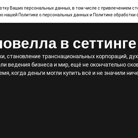
ботку Ваших персональных данных, в том числе с привлечением ст
НАШИ ИГРЫ
МАГАЗИН
КОНТАКТЫ
БЛ
сно нашей
Политике о персональных данных
и
Политике обработки ф
овелла в сеттинг
и, становление транснациональных корпораций, дух 
и ведения бизнеса и мир, ещё не окончательно сков
емя, когда деньги могли купить всё и не значили ниче