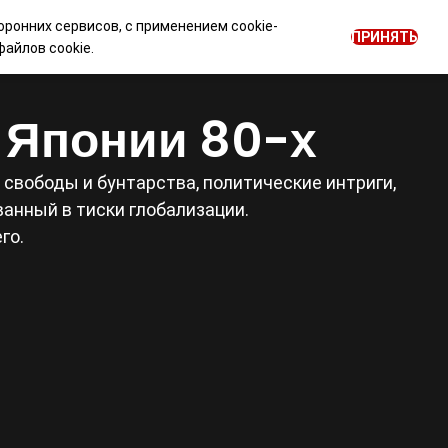
оронних сервисов, с применением cookie-
0
ПРИНЯТЬ
ОГ
НОВОСТИ
Войти
RU
айлов cookie.
е Японии 80-х
свободы и бунтарства, политические интриги,
анный в тиски глобализации.
го.