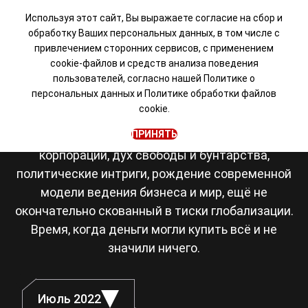
Используя этот сайт, Вы выражаете согласие на сбор и
обработку Ваших персональных данных, в том числе с
привлечением сторонних сервисов, с применением
Визуальная новелла в
cookie-файлов и средств анализа поведения
пользователей, согласно нашей
Политике о
сеттинге Японии 80-х
персональных данных
и
Политике обработки файлов
cookie.
Япония, восьмидесятые. Романтика рок-
ПРИНЯТЬ
музыки, становление транснациональных
корпораций, дух свободы и бунтарства,
политические интриги, рождение современной
модели ведения бизнеса и мир, ещё не
окончательно скованный в тиски глобализации.
Время, когда деньги могли купить всё и не
значили ничего.
Июль 2022