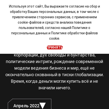
Используя этот сайт, Вы выражаете согласие на сбор и
обработку Ваших персональных данных, в том числе с
привлечением сторонних сервисов, с применением
Визуальная новелла в
cookie-файлов и средств анализа поведения
пользователей, согласно нашей
Политике о
сеттинге Японии 80-х
персональных данных
и
Политике обработки файлов
cookie.
Япония, восьмидесятые. Романтика рок-
ПРИНЯТЬ
музыки, становление транснациональных
корпораций, дух свободы и бунтарства,
политические интриги, рождение современной
модели ведения бизнеса и мир, ещё не
окончательно скованный в тиски глобализации.
Время, когда деньги могли купить всё и не
значили ничего.
Апрель 2022