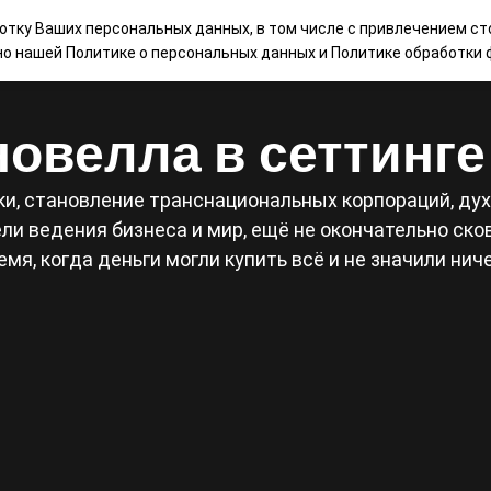
ботку Ваших персональных данных, в том числе с привлечением ст
НАШИ ИГРЫ
МАГАЗИН
КОНТАКТЫ
БЛ
сно нашей
Политике о персональных данных
и
Политике обработки ф
овелла в сеттинг
и, становление транснациональных корпораций, дух 
и ведения бизнеса и мир, ещё не окончательно сков
емя, когда деньги могли купить всё и не значили ниче