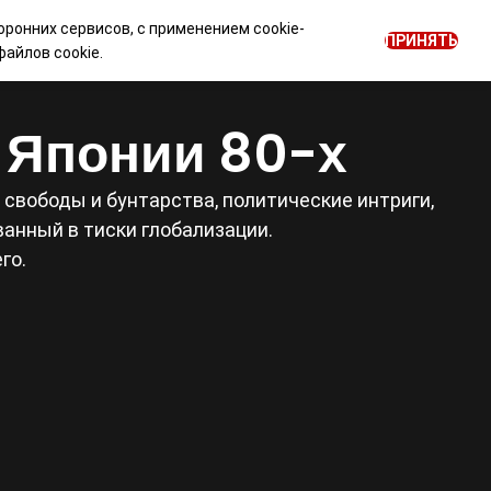
оронних сервисов, с применением cookie-
0
ПРИНЯТЬ
ОГ
НОВОСТИ
Войти
RU
айлов cookie.
е Японии 80-х
свободы и бунтарства, политические интриги,
анный в тиски глобализации.
го.