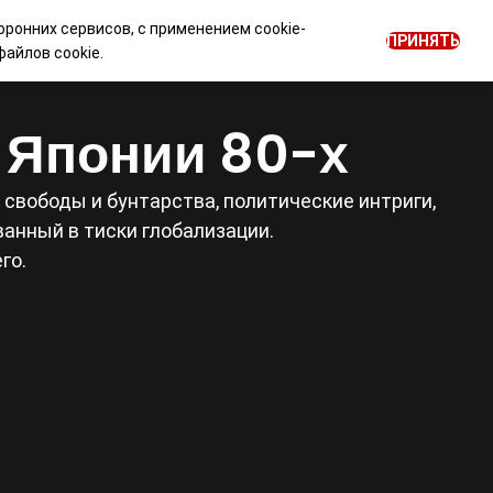
оронних сервисов, с применением cookie-
0
ПРИНЯТЬ
ОГ
НОВОСТИ
Войти
RU
айлов cookie.
е Японии 80-х
свободы и бунтарства, политические интриги,
анный в тиски глобализации.
го.