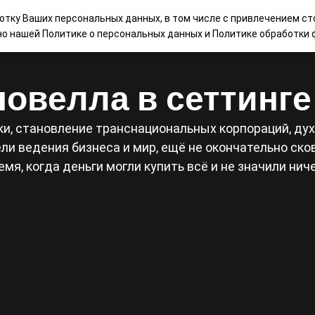
ботку Ваших персональных данных, в том числе с привлечением ст
НАШИ ИГРЫ
МАГАЗИН
КОНТАКТЫ
БЛ
сно нашей
Политике о персональных данных
и
Политике обработки ф
овелла в сеттинг
и, становление транснациональных корпораций, дух 
и ведения бизнеса и мир, ещё не окончательно сков
емя, когда деньги могли купить всё и не значили ниче