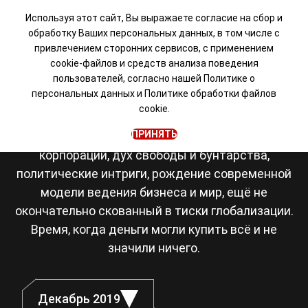
Используя этот сайт, Вы выражаете согласие на сбор и
обработку Ваших персональных данных, в том числе с
привлечением сторонних сервисов, с применением
Визуальная новелла в
cookie-файлов и средств анализа поведения
пользователей, согласно нашей
Политике о
сеттинге Японии 80-х
персональных данных
и
Политике обработки файлов
cookie.
Япония, восьмидесятые. Романтика рок-
ПРИНЯТЬ
музыки, становление транснациональных
корпораций, дух свободы и бунтарства,
политические интриги, рождение современной
модели ведения бизнеса и мир, ещё не
окончательно скованный в тиски глобализации.
Время, когда деньги могли купить всё и не
значили ничего.
Декабрь 2019