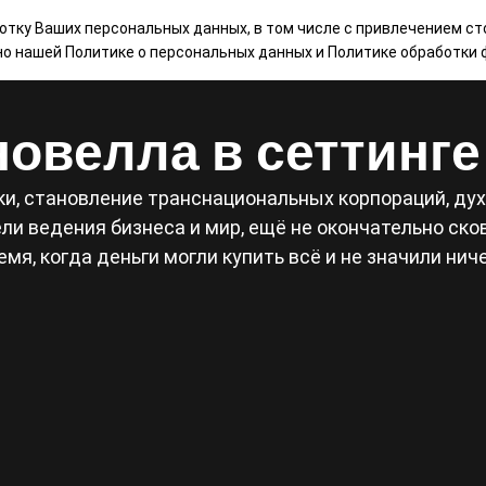
ботку Ваших персональных данных, в том числе с привлечением ст
НАШИ ИГРЫ
МАГАЗИН
КОНТАКТЫ
БЛ
сно нашей
Политике о персональных данных
и
Политике обработки ф
овелла в сеттинг
и, становление транснациональных корпораций, дух 
и ведения бизнеса и мир, ещё не окончательно сков
емя, когда деньги могли купить всё и не значили ниче