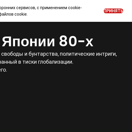
оронних сервисов, с применением cookie-
0
ПРИНЯТЬ
ОГ
НОВОСТИ
Войти
RU
айлов cookie.
е Японии 80-х
свободы и бунтарства, политические интриги,
анный в тиски глобализации.
го.