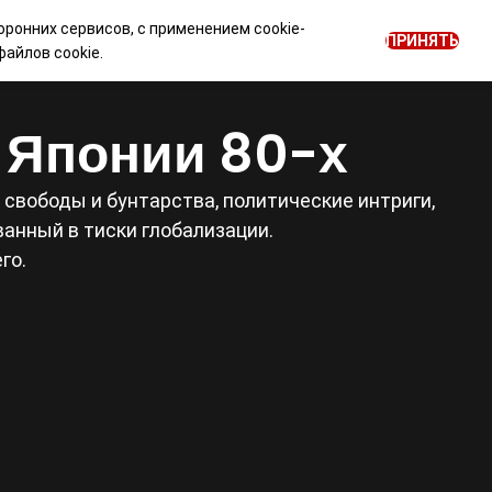
оронних сервисов, с применением cookie-
0
ПРИНЯТЬ
ОГ
НОВОСТИ
Войти
RU
айлов cookie.
е Японии 80-х
свободы и бунтарства, политические интриги,
анный в тиски глобализации.
го.