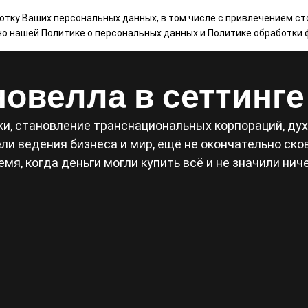
ботку Ваших персональных данных, в том числе с привлечением ст
НАШИ ИГРЫ
МАГАЗИН
КОНТАКТЫ
БЛ
сно нашей
Политике о персональных данных
и
Политике обработки ф
овелла в сеттинг
и, становление транснациональных корпораций, дух 
и ведения бизнеса и мир, ещё не окончательно сков
емя, когда деньги могли купить всё и не значили ниче