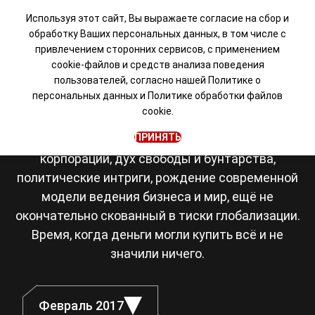
Используя этот сайт, Вы выражаете согласие на сбор и
обработку Ваших персональных данных, в том числе с
привлечением сторонних сервисов, с применением
Визуальная новелла в
cookie-файлов и средств анализа поведения
пользователей, согласно нашей
Политике о
сеттинге Японии 80-х
персональных данных
и
Политике обработки файлов
cookie.
Япония, восьмидесятые. Романтика рок-
ПРИНЯТЬ
музыки, становление транснациональных
корпораций, дух свободы и бунтарства,
политические интриги, рождение современной
модели ведения бизнеса и мир, ещё не
окончательно скованный в тиски глобализации.
Время, когда деньги могли купить всё и не
значили ничего.
Февраль 2017