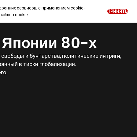
оронних сервисов, с применением cookie-
0
ПРИНЯТЬ
ОГ
НОВОСТИ
Войти
RU
айлов cookie.
е Японии 80-х
свободы и бунтарства, политические интриги,
анный в тиски глобализации.
го.