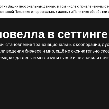
ботку Ваших персональных данных, в том числе с привлечением ст
НАШИ ИГРЫ
МАГАЗИН
КОНТАКТЫ
БЛ
сно нашей
Политике о персональных данных
и
Политике обработки ф
овелла в сеттинг
и, становление транснациональных корпораций, дух 
и ведения бизнеса и мир, ещё не окончательно сков
емя, когда деньги могли купить всё и не значили ниче