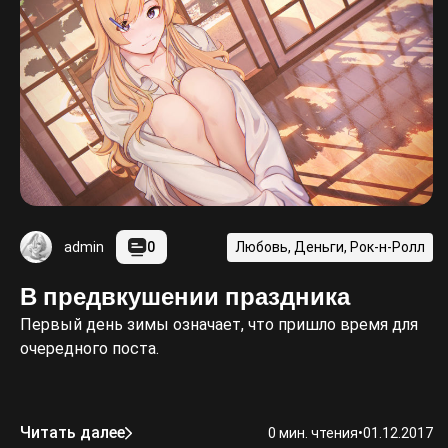
0
Любовь, Деньги, Рок-н-Ролл
admin
В предвкушении праздника
Первый день зимы означает, что пришло время для
очередного поста.
Читать далее
0 мин. чтения
•
01.12.2017