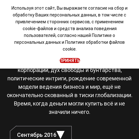
Используя этот сайт, Вы выражаете согласие на сбор и
обработку Ваших персональных данных, в том числе с
привлечением сторонних сервисов, с применением
Визуальная новелла в
cookie-файлов и средств анализа поведения
пользователей, согласно нашей
Политике о
сеттинге Японии 80-х
персональных данных
и
Политике обработки файлов
cookie.
Япония, восьмидесятые. Романтика рок-
ПРИНЯТЬ
музыки, становление транснациональных
корпораций, дух свободы и бунтарства,
политические интриги, рождение современной
модели ведения бизнеса и мир, ещё не
окончательно скованный в тиски глобализации.
Время, когда деньги могли купить всё и не
значили ничего.
Сентябрь 2016