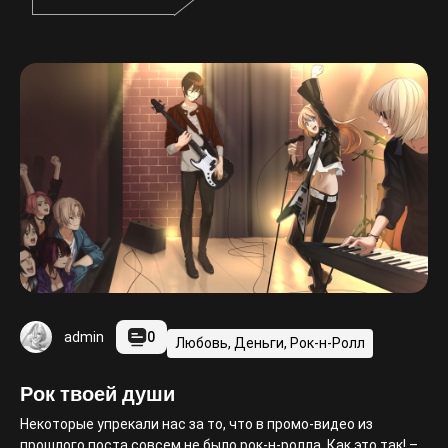
0
admin
Любовь, Деньги, Рок-н-Ролл
Рок твоей души
Некоторые упрекали нас за то, что в промо-видео из
прошлого поста совсем не было рок-н-ролла. Как это так! –