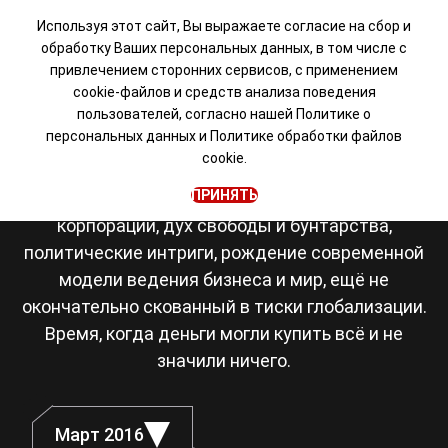
Используя этот сайт, Вы выражаете согласие на сбор и
обработку Ваших персональных данных, в том числе с
привлечением сторонних сервисов, с применением
Визуальная новелла в
cookie-файлов и средств анализа поведения
пользователей, согласно нашей
Политике о
сеттинге Японии 80-х
персональных данных
и
Политике обработки файлов
cookie.
Япония, восьмидесятые. Романтика рок-
ПРИНЯТЬ
музыки, становление транснациональных
корпораций, дух свободы и бунтарства,
политические интриги, рождение современной
модели ведения бизнеса и мир, ещё не
окончательно скованный в тиски глобализации.
Время, когда деньги могли купить всё и не
значили ничего.
Март 2016