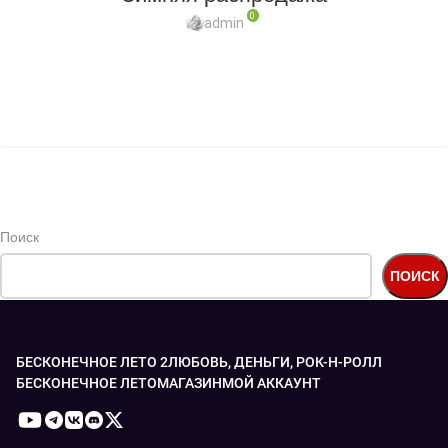
0
admin
Добрый день, дорогие друзья! В Steam начинается зимняя
распродажа, а это значит, что пришло время скидок! Вы
можете приобрести "Любовь,...
ПРОДОЛЖИТЬ ЧТЕНИЕ
Поиск
ПОИСК
БЕСКОНЕЧНОЕ ЛЕТО 2
ЛЮБОВЬ, ДЕНЬГИ, РОК-Н-РОЛЛ
БЕСКОНЕЧНОЕ ЛЕТО
МАГАЗИН
МОЙ АККАУНТ